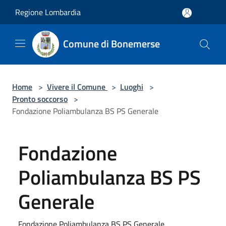
Salta al contenuto principale
Regione Lombardia
Comune di Bonemerse
Home
>
Vivere il Comune
>
Luoghi
>
Pronto soccorso
>
Fondazione Poliambulanza BS PS Generale
Fondazione
Poliambulanza BS PS
Generale
Fondazione Poliambulanza BS PS Generale