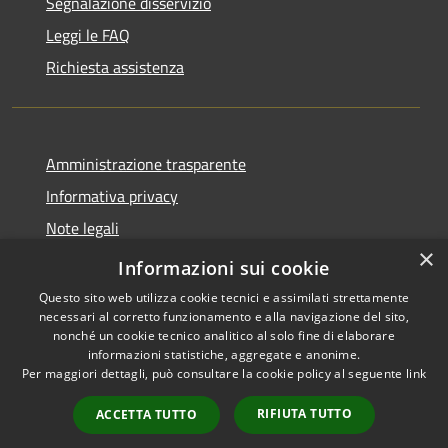
Segnalazione disservizio
Leggi le FAQ
Richiesta assistenza
Amministrazione trasparente
Informativa privacy
Note legali
×
Dichiarazione di accessibilità
Informazioni sui cookie
Questo sito web utilizza cookie tecnici e assimilati strettamente
necessari al corretto funzionamento e alla navigazione del sito,
nonché un cookie tecnico analitico al solo fine di elaborare
informazioni statistiche, aggregate e anonime.
RSS
Copyright © 2026 • Comune di
Per maggiori dettagli, può consultare la cookie policy al seguente
link
Accessibilità
Bonemerse • Powered by
Privacy
Municipium
Accesso
•
RIFIUTA TUTTO
ACCETTA TUTTO
Cookie
redazione