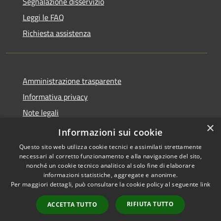
Segnalazione disservizio
Leggi le FAQ
Richiesta assistenza
Amministrazione trasparente
Informativa privacy
Note legali
×
Dichiarazione di accessibilità
Informazioni sui cookie
Questo sito web utilizza cookie tecnici e assimilati strettamente
necessari al corretto funzionamento e alla navigazione del sito,
nonché un cookie tecnico analitico al solo fine di elaborare
informazioni statistiche, aggregate e anonime.
RSS
Copyright © 2026 • Comune di
Per maggiori dettagli, può consultare la cookie policy al seguente
link
Accessibilità
Bonemerse • Powered by
Privacy
Municipium
Accesso
•
RIFIUTA TUTTO
ACCETTA TUTTO
Cookie
redazione