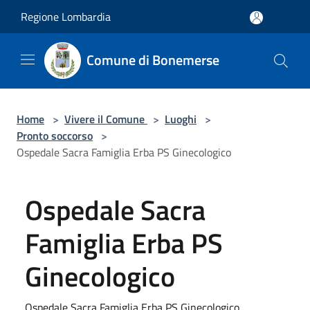
Salta al contenuto principale
Regione Lombardia
Comune di Bonemerse
Home
>
Vivere il Comune
>
Luoghi
>
Pronto soccorso
>
Ospedale Sacra Famiglia Erba PS Ginecologico
Ospedale Sacra
Famiglia Erba PS
Ginecologico
Ospedale Sacra Famiglia Erba PS Ginecologico