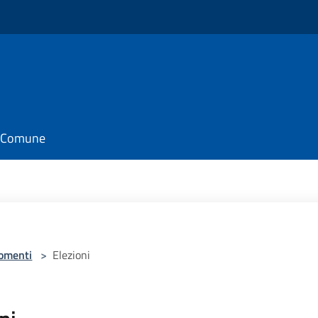
il Comune
omenti
>
Elezioni