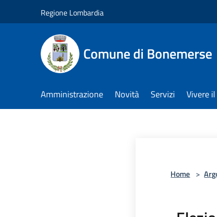
Salta al contenuto principale
Regione Lombardia
Comune di Bonemerse
Amministrazione
Novità
Servizi
Vivere 
Home
>
Arg