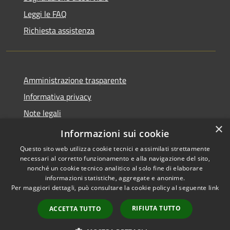
Leggi le FAQ
Richiesta assistenza
Amministrazione trasparente
Informativa privacy
Note legali
×
Dichiarazione di accessibilità
Informazioni sui cookie
Questo sito web utilizza cookie tecnici e assimilati strettamente
necessari al corretto funzionamento e alla navigazione del sito,
nonché un cookie tecnico analitico al solo fine di elaborare
informazioni statistiche, aggregate e anonime.
RSS
Copyright © 2026 • Comune di
Per maggiori dettagli, può consultare la cookie policy al seguente
link
Accessibilità
Bonemerse • Powered by
Privacy
Municipium
Accesso
•
RIFIUTA TUTTO
ACCETTA TUTTO
Cookie
redazione