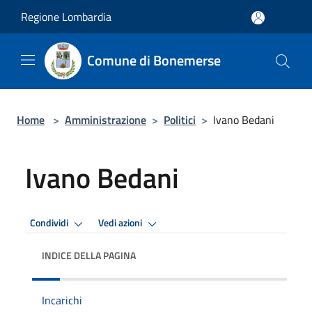
Salta al contenuto principale
Regione Lombardia
Comune di Bonemerse
Home
>
Amministrazione
>
Politici
>
Ivano Bedani
Ivano Bedani
Condividi
Vedi azioni
INDICE DELLA PAGINA
Incarichi