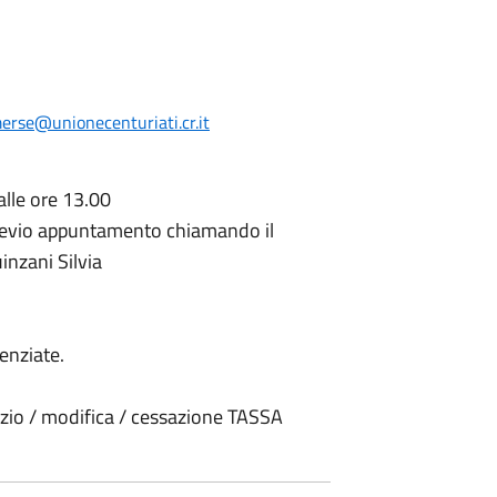
merse@unionecenturiati.cr.it
alle ore 13.00
previo appuntamento chiamando il
nzani Silvia
renziate.
izio / modifica / cessazione TASSA