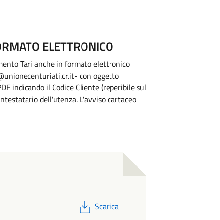
FORMATO ELETTRONICO
amento Tari anche in formato elettronico
@unionecenturiati.cr.it- con oggetto
indicando il Codice Cliente (reperibile sul
intestatario dell'utenza. L'avviso cartaceo
PDF
Scarica