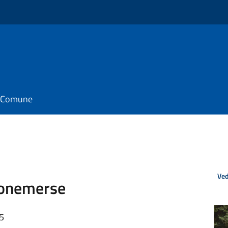
il Comune
Ved
 Bonemerse
35