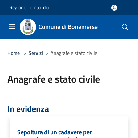
Salta al contenuto principale
Regione Lombardia
Comune di Bonemerse
Home
>
Servizi
>
Anagrafe e stato civile
Anagrafe e stato civile
In evidenza
Sepoltura di un cadavere per