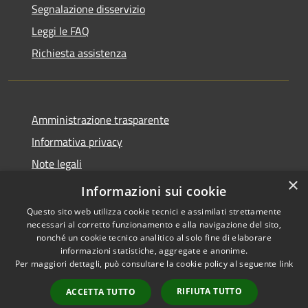
Segnalazione disservizio
Leggi le FAQ
Richiesta assistenza
Amministrazione trasparente
Informativa privacy
Note legali
×
Dichiarazione di accessibilità
Informazioni sui cookie
Questo sito web utilizza cookie tecnici e assimilati strettamente
necessari al corretto funzionamento e alla navigazione del sito,
nonché un cookie tecnico analitico al solo fine di elaborare
informazioni statistiche, aggregate e anonime.
RSS
Copyright © 2026 • Comune di
Per maggiori dettagli, può consultare la cookie policy al seguente
link
Accessibilità
Bonemerse • Powered by
Privacy
Municipium
Accesso
•
RIFIUTA TUTTO
ACCETTA TUTTO
Cookie
redazione