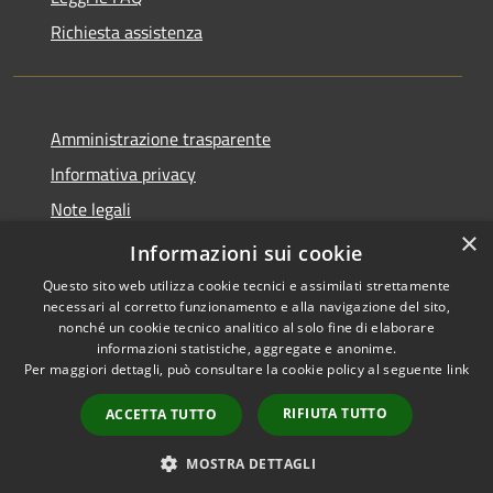
Richiesta assistenza
Amministrazione trasparente
Informativa privacy
Note legali
×
Dichiarazione di accessibilità
Informazioni sui cookie
Questo sito web utilizza cookie tecnici e assimilati strettamente
necessari al corretto funzionamento e alla navigazione del sito,
nonché un cookie tecnico analitico al solo fine di elaborare
informazioni statistiche, aggregate e anonime.
RSS
Copyright © 2026 • Comune di
Per maggiori dettagli, può consultare la cookie policy al seguente
link
Accessibilità
Bonemerse • Powered by
Privacy
Municipium
Accesso
•
RIFIUTA TUTTO
ACCETTA TUTTO
Cookie
redazione
Mappa del sito
MOSTRA DETTAGLI