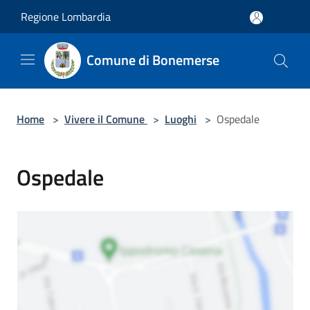
Salta al contenuto principale
Regione Lombardia
Comune di Bonemerse
Home
>
Vivere il Comune
>
Luoghi
>
Ospedale
Ospedale